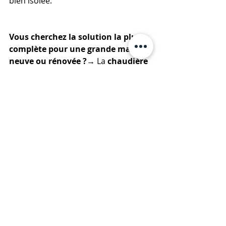
bien isolée.
Vous cherchez la solution la plus 
complète pour une grande maison 
neuve ou rénovée ?
→ La 
chaudière 
à pellets
 offre le meilleur 
compromis entre rendement 
énergétique, automatisation et 
chauffage écologique.
Chiffres Clés
📊 
75 %
 des Français considèrent le 
prix de l'énergie comme le premier 
critère dans le choix système de 
chauffage (Source : Observatoire 
Énergie & Habitat 2026)
🌿 
40 %
 des ménages chauffés au 