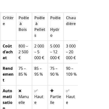
Critèr
Poêle
Poêle
Poêle
Chau
e
 à 
 à 
dière
Bois
Pellet
Hydr
s
o
Coût 
800 – 
2 000 
5 000 
3 000 
d'ach
2 500 
– 5 
– 12 
– 20 
at
€
000 €
000 €
000 €
Rend
75 – 
85 – 
75 – 
90 – 
emen
85 %
95 %
90 %
109 %
t
Auto
❌ 
✅ 
🔶 
✅ 
mati
Manu
Haut
Partie
Haut
satio
elle
e
lle
e
n