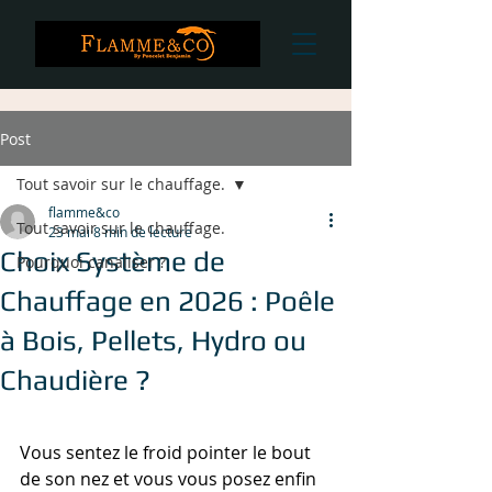
Post
Tout savoir sur le chauffage.
flamme&co
Tout savoir sur le chauffage.
23 mai
8 min de lecture
Choix Système de
Pourquoi canaliser ?
Chauffage en 2026 : Poêle
à Bois, Pellets, Hydro ou
Chaudière ?
Vous sentez le froid pointer le bout 
de son nez et vous vous posez enfin 