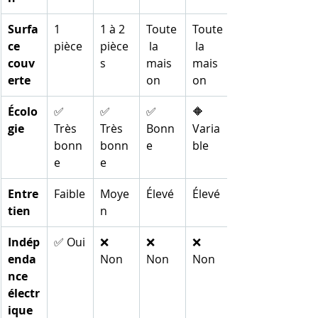
Surfa
1 
1 à 2 
Toute
Toute
ce 
pièce
pièce
 la 
 la 
couv
s
mais
mais
erte
on
on
Écolo
✅ 
✅ 
✅ 
🔶 
gie
Très 
Très 
Bonn
Varia
bonn
bonn
e
ble
e
e
Entre
Faible
Moye
Élevé
Élevé
tien
n
Indép
✅ Oui
❌ 
❌ 
❌ 
enda
Non
Non
Non
nce 
électr
ique