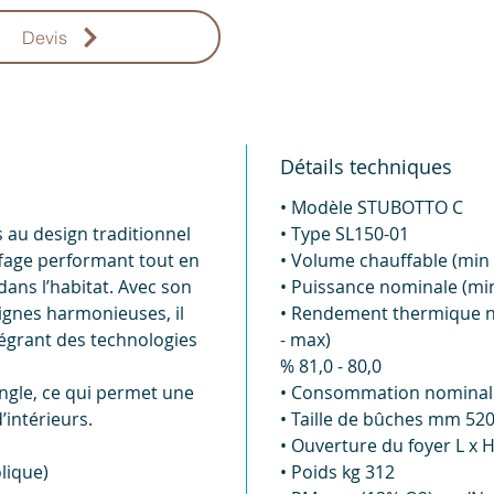
Devis
Détails techniques
• Modèle STUBOTTO C
s au design traditionnel
• Type SL150-01
uffage performant tout en
• Volume chauffable (min 
ans l’habitat. Avec son
• Puissance nominale (min
lignes harmonieuses, il
• Rendement thermique n
tégrant des technologies
- max)
% 81,0 - 80,0
angle, ce qui permet une
• Consommation nominale (
’intérieurs.
• Taille de bûches mm 520
• Ouverture du foyer L x
lique)
• Poids kg 312