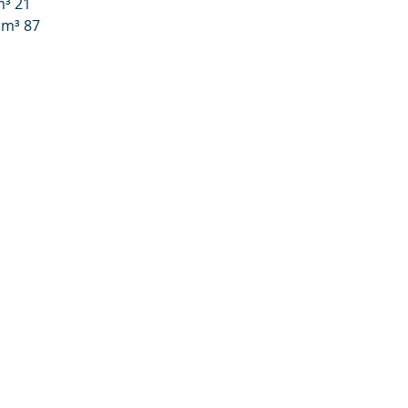
³ 21
m³ 87