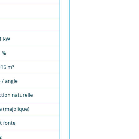
11 kW
1 %
315 m³
 / angle
tion naturelle
e (majolique)
t fonte
g