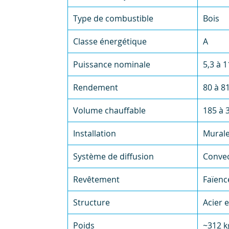
Type de combustible
Bois
Classe énergétique
A
Puissance nominale
5,3 à 
Rendement
80 à 8
Volume chauffable
185 à 
Installation
Murale
Système de diffusion
Convec
Revêtement
Faïenc
Structure
Acier e
Poids
~312 k