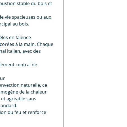
ustion stable du bois et
de vie spacieuses ou aux
cipal au bois.
êles en faïence
écorées à la main. Chaque
nal italien, avec des
élément central de
eur
nvection naturelle, ce
homogène de la chaleur
e et agréable sans
standard.
sion du feu et renforce