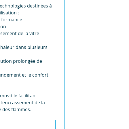
technologies destinées à
lisation :
erformance
ion
sement de la vitre
chaleur dans plusieurs
tution prolongée de
endement et le confort
movible facilitant
e l’encrassement de la
le des flammes.