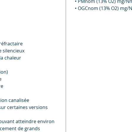
• PMnom (13% O2) mg/Nm
• OGCnom (13% O2) mg/N
éfractaire
 silencieux
la chaleur
ion)
e
re
ion canalisée
ur certaines versions
ouvant atteindre environ
cacement de grands