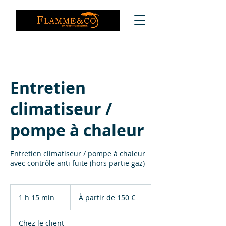
Entretien
climatiseur /
pompe à chaleur
Entretien climatiseur / pompe à chaleur
avec contrôle anti fuite (hors partie gaz)
À
partir
1 h 15 min
1
À partir de 150 €
de
150
1
euros
5
Chez le client