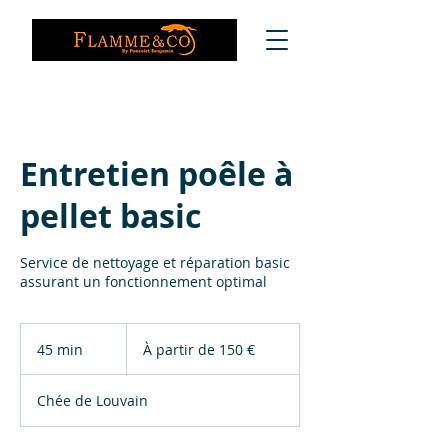
Entretien poêle à
pellet basic
Service de nettoyage et réparation basic
assurant un fonctionnement optimal
À
partir
45 min
4
À partir de 150 €
de
150
5
euros
m
Chée de Louvain
i
n