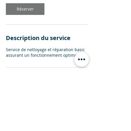
Réserver
Description du service
Service de nettoyage et réparation basic
assurant un fonctionnement optimal
Coordonnées
Chaussée de Louvain 1073, Namur,
Belgique
+ 003281734044
info@flammeandco.be