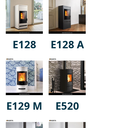
E128
E128 A
E129 M
E520
Steel