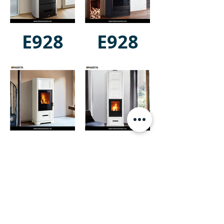
E928
E928
Steel
E928 C
E928 C-
H