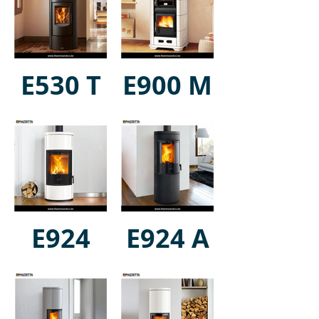
E530 T
E900 M
E924
E924 A