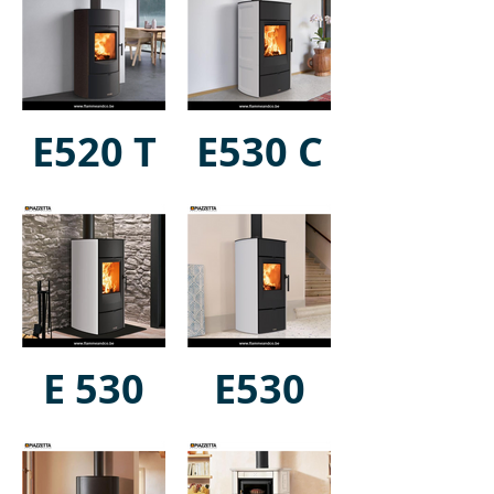
E520 T
E530 C
E 530
E530
Steel