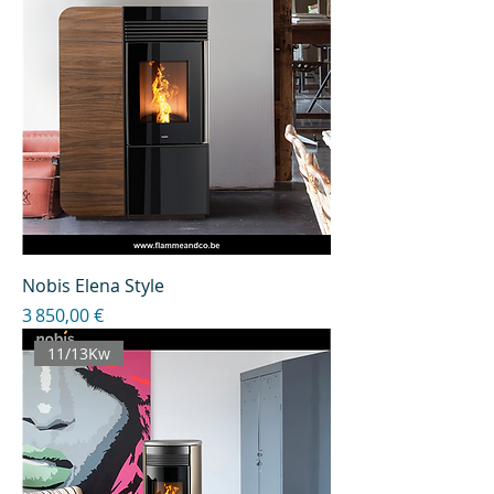
Nobis Elena Style
Prix
3 850,00 €
11/13Kw