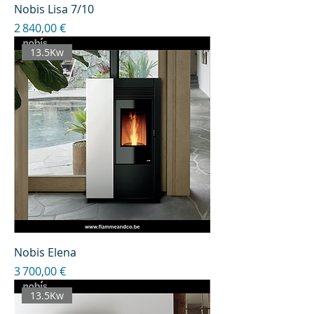
Nobis Lisa 7/10
Prix
2 840,00 €
13.5Kw
Nobis Elena
Prix
3 700,00 €
13.5Kw