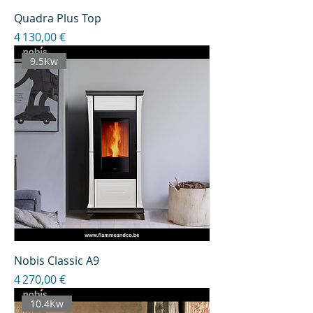
Quadra Plus Top
Prix
4 130,00 €
9.5Kw
Nobis Classic A9
Prix
4 270,00 €
10.4Kw