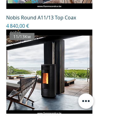
Nobis Round A11/13 Top Coax
Prix
4 840,00 €
11/13Kw
Nobis Round Glass A11/13
Prix
4 730,00 €