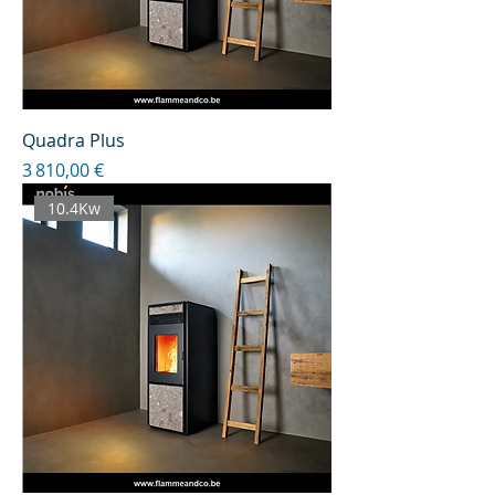
Quadra Plus
Prix
3 810,00 €
10.4Kw