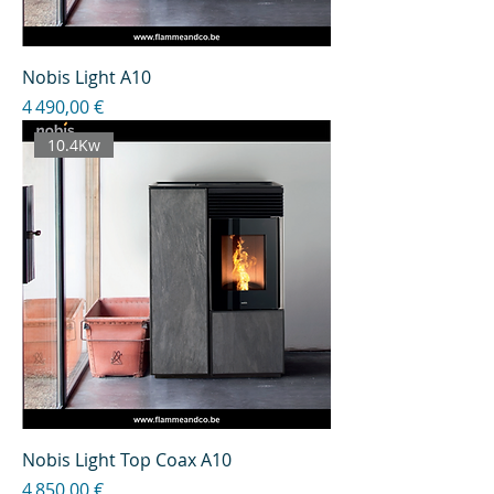
Nobis Light A10
Prix
4 490,00 €
10.4Kw
Nobis Light Top Coax A10
Prix
4 850,00 €