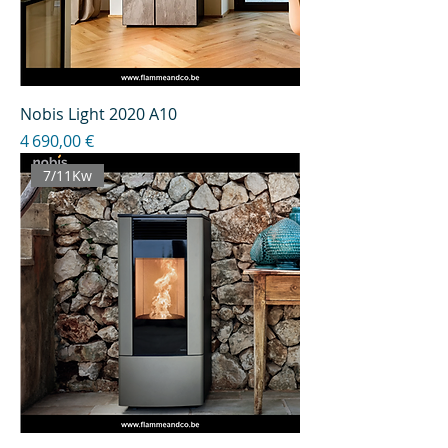
Nobis Light 2020 A10
Prix
4 690,00 €
7/11Kw