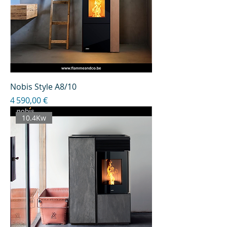
Nobis Style A8/10
Prix
4 590,00 €
10.4Kw