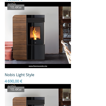
10.4Kw
Nobis Light Style
Prix
4 690,00 €
10.4Kw