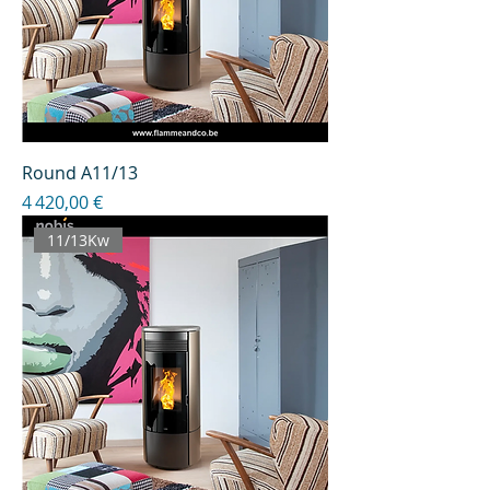
Round A11/13
Prix
4 420,00 €
11/13Kw