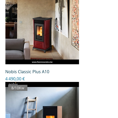
Nobis Classic Plus A10
Prix
4 490,00 €
8/10Kw