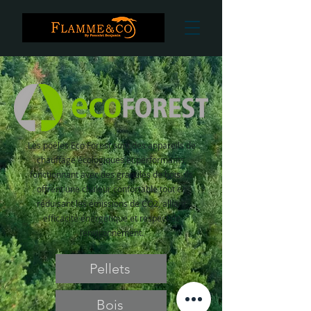
Les poêles Eco Forest sont des appareils de
chauffage écologiques et performants,
fonctionnant avec des granulés de bois. Ils
offrent une chaleur confortable tout en
réduisant les émissions de CO2, alliant
efficacité énergétique et respect de
l’environnement.
Pellets
Bois