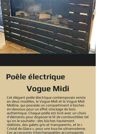
Poêle électrique
Vogue Midi
Cet élégant poêle électrique contemporain existe
en deux modèles, le Vogue Midi et le Vogue Midi
Midline, qui possède un compartiment à bûches
en-dessous pour un effet stockage de bois
authentique. Chaque poêle est livré avec un choix
d’éléments pour disposer le lit de combustibles tel
qu’on le souhaite : des bûches hautement
réalistes, des galets gris et transparents, et le «
Cristal de Glace », pour une touche ultramoderne.
Ces accessoires interchangeables accompagnés