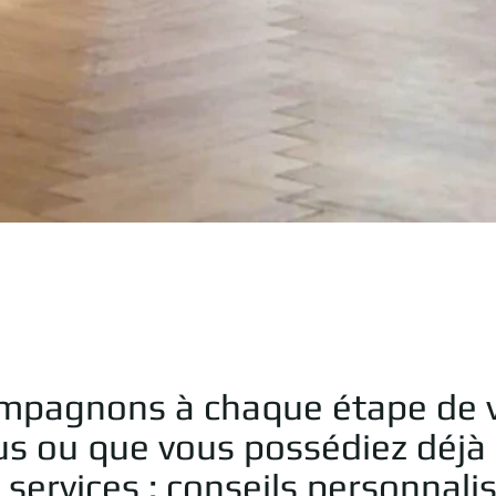
Aperçu rapide
ompagnons à chaque étape de v
us ou que vous possédiez déjà
vices : conseils personnalisés