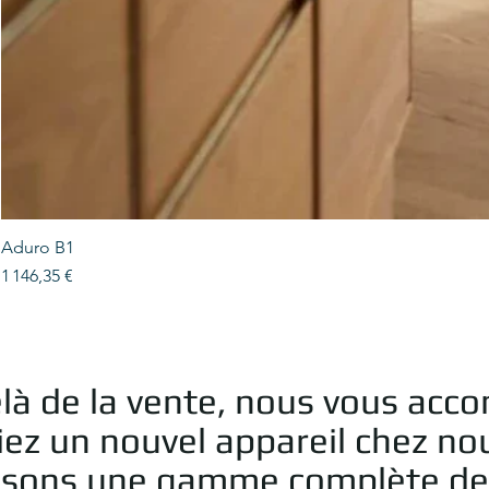
Aduro B1
Prix
1 146,35 €
là de la vente, nous vous acc
iez un nouvel appareil chez no
sons une gamme complète de ser