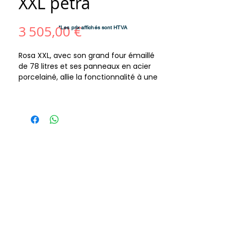
XXL petra
Prix
3 505,00 €
*Les prix affichés sont HTVA
Rosa XXL, avec son grand four émaillé
de 78 litres et ses panneaux en acier
porcelainé, allie la fonctionnalité à une
structure durable. Disponible en
bordeaux et en blanc infini, elle est
parfaite pour meubler votre cuisine,
tandis que le double tiroir en verre et en
bois rehausse sa valeur et sa praticité.
Dimensions (LxHxP)1074x861x669
mm
Consommation horaire2.9 kg/h
Diamètre de sortie de fumée (Ø)150
mm
Efficacité87.3 %
Poids net275 kg
Classe énergétiqueA+