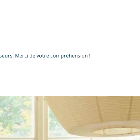
Puissance thermique nominale11 kW
m³ chauffable315 m³
Télécharger le matériel de support
nisseurs. Merci de votre compréhension !