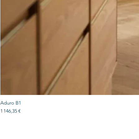
Aduro B1
Prix
1 146,35 €