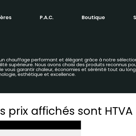
ères
P.A.C.
Boutique
S
 d’un chauffage performant et élégant grâce à notre sélectio
é supérieure. Nous avons choisi des produits reconnus pour 
n de vous garantir chaleur, économies et sérénité tout au lon
nologie, esthétique et excellence.
s prix affichés sont HTVA