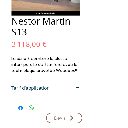
Nestor Martin
S13
Prix
2 118,00 €
La série S combine la classe
intemporelle du Stanford avec la
technologie brevetée Woodbox®
et une commande à distance en
option.
Tarif d'application
2,6KW
⚠️ Les prix affichés sont donnés
Puissance
à titre indicatif et peuvent
2-5KW
varier en fonction des tarifs de
Puissance min.-max.
Devis
85%
nos fournisseurs. Merci de
Rendement
votre compréhension !