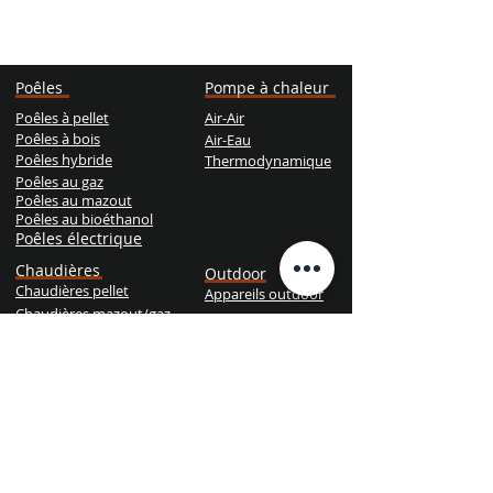
Poêles
Pompe à chaleur
Poêles à pellet
Air-Air
Poêles à bois
Air-Eau
Poêles hybride
Thermodynamique
Poêles au gaz
Poêles au mazout
Poêles au bioéthanol
Poêles électrique
Chaudières
Outdoor
Chaudières pellet
Appareils outdoor
Chaudières mazout/gaz
Chaudières bois
Chaudières hybride
Services
Prendre R.D.V. pour l'entretien
Dépannage d'urgence