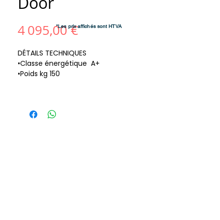
Door
Prix
4 095,00 €
*Les prix affichés sont HTVA
DÉTAILS TECHNIQUES
•Classe énergétique A+
•Poids kg 150
•Évacuation des fumées de série Ø cm
8
•Modèle IP 9
•Bouche du foyer (L) - Dimensions mini
mum de la bouche du
revêtement cm 80
•Bouche du foyer (H) - Dimensions mini
mum de la bouche du
revêtement cm 59