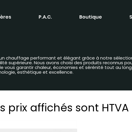
ères
P.A.C.
Boutique
S
 d’un chauffage performant et élégant grâce à notre sélectio
é supérieure. Nous avons choisi des produits reconnus pour 
n de vous garantir chaleur, économies et sérénité tout au lon
nologie, esthétique et excellence.
s prix affichés sont HTVA