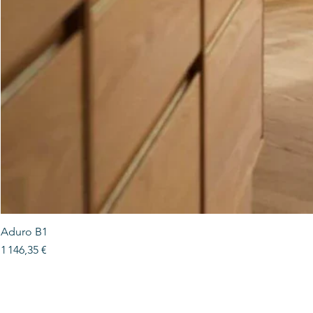
Aduro B1
Prix
1 146,35 €