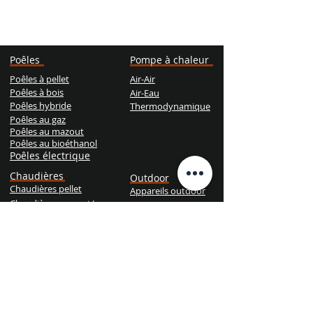
Poêles
Pompe à chaleur
Poêles à pellet
Air-Air
Poêles à bois
Air-Eau
Poêles hybride
Thermodynamique
Poêles au gaz
Poêles au mazout
Poêles au bioéthanol
Poêles électrique
Chaudières
Outdoor
Chaudières pellet
Appareils outdoor
Chaudières mazout/gaz
Chaudières bois
Chaudières hybride
Services
Prendre R.D.V. pour l'entretien
Dépannage d'urgence