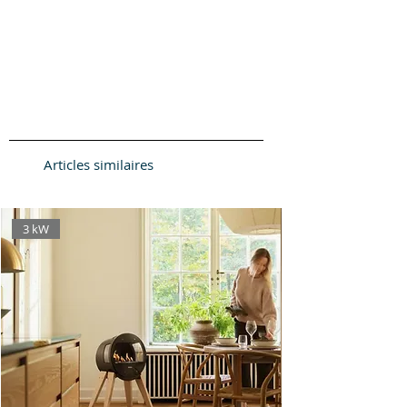
Poêle à convection: Oui
Fonction nettoyage vitre: Oui
Cendrier avec couvercle: Oui
Tirette de réglage d’air: 1
Raccordement arrière/dessus:
Oui
Garantie/droit à la réclamation: 5
ans
Effet
Articles similaires
Puissance nominale en kW: 5
Zone de fonctionnement en kW:
3-7
3 kW
Rendement %: 81
Nombre de m2 chauffés: 30-120