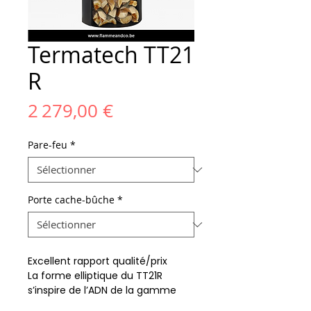
Termatech TT21
R
Prix
2 279,00 €
Pare-feu
*
Porte cache-bûche
*
Excellent rapport qualité/prix
La forme elliptique du TT21R
s’inspire de l’ADN de la gamme
TT20 bien connue et prouvée,