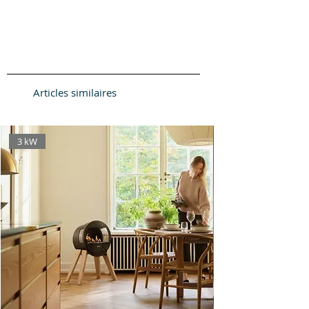
consommation de pellets.
Émissions CO (13% O²)
✅ Performance & économie
(max. - min.)
: 163 - 470
d’énergie
mg/m³
Grâce à une consommation
Émissions NOx (13% O²)
maîtrisée comprise entre
0,8 et
(max. - min.)
: 135 - 128
1,7 kg/h
, ce poêle offre une
mg/m³
Articles similaires
autonomie impressionnante
Émissions OGC (13% O²)
pouvant aller jusqu’à
21,5
(max. - min.)
: 10 - 9,9 mg/m³
heures
, vous permettant de
Émissions poussières (13%
3 kW
profiter d’une chaleur continue
O²) (max. - min.)
: 16 - 31,6
sans contrainte.
mg/m³
Son réservoir de
17 kg
limite
Débit de fumées (max. -
les rechargements fréquents,
min.)
: 3,9 - 2,4 g/s
idéal pour un usage quotidien
Dépression cheminée (max.
confortable.
- min.)
: 12,2 - 9,9 Pa
🌱 Un chauffage écologique et
Poids
: 80 kg
responsable
Dimensions (L x P x H)
: 426
Le TF 80 respecte les normes
x 465 x 823 mm
environnementales grâce à de
Sortie de fumée
: Ø 80 mm