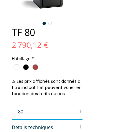
TF 80
Prix
2 790,12 €
Habillage
*
⚠️ Les prix affichés sont donnés à
titre indicatif et peuvent varier en
fonction des tarifs de nos
fournisseurs. Merci de votre
compréhension !
TF 80
Découvrez le poêle à granulés
Détails techniques
TF 80
, une solution de