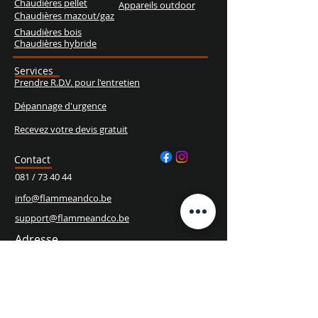
Chaudières pellet
Appareils outdoor
Chaudières mazout/gaz
Chaudières bois
Chaudières hybride
Services
Prendre R.D.V. pour l'entretien
Dépannage d'urgence
Recevez votre devis gratuit
Contact
081 / 73 40 44
info@flammeandco.be
support@flammeandco.be
Adresse
Chaussée de Louvain, 1073
5022 Cognelée
Heures d'ouverture
Lun. - Ven.
10h00 - 18h00