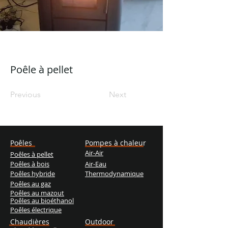
Poêle à pellet
Previous
Next
Poêles
Pompes à chaleur
Air-Air
Poêles à pellet
Poêles à bois
Air-Eau
Poêles hybride
Thermodynamique
Poêles au gaz
Poêles au mazout
Poêles au bioéthanol
Poêles électrique
Chaudières
Outdoor