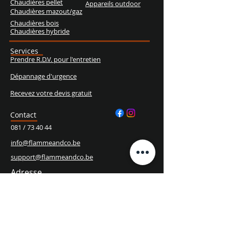
Chaudières pellet
Appareils outdoor
Chaudières mazout/gaz
Chaudières bois
Chaudières hybride
Services
Prendre R.D.V. pour l'entretien
Dépannage d'urgence
Recevez votre devis gratuit
Contact
081 / 73 40 44
info@flammeandco.be
support@flammeandco.be
Adresse
Chaussée de Louvain, 1073
5022 Cognelée
Heures d'ouverture
Lun. - Ven.
10h00 - 18h00