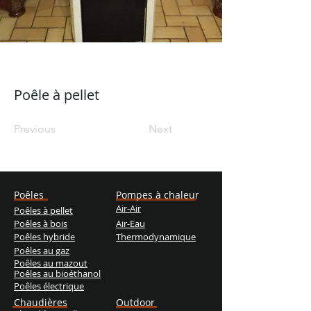
Poêle à pellet
Previous
Next
Poêles
Pompes à chaleur
Air-Air
Poêles à pellet
Poêles à bois
Air-Eau
Poêles hybride
Thermodynamique
Poêles au gaz
Poêles au mazout
Poêles au bioéthanol
Poêles électrique
Chaudières
Outdoor