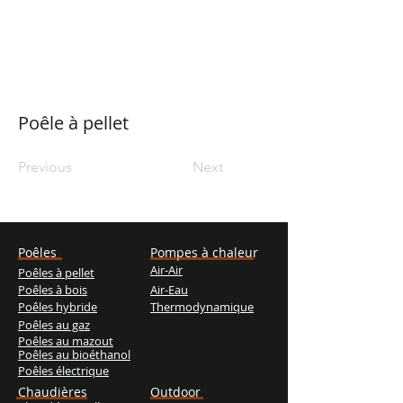
Poêle à pellet
Previous
Next
Poêles
Pompes à chaleur
Air-Air
Poêles à pellet
Poêles à bois
Air-Eau
Poêles hybride
Thermodynamique
Poêles au gaz
Poêles au mazout
Poêles au bioéthanol
Poêles électrique
Chaudières
Outdoor