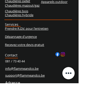
Chaudières pellet
Appareils outdoor
Chaudières mazout/gaz
Chaudières bois
Chaudières hybride
Services
Prendre R.D.V. pour l'entretien
Dépannage d'urgence
Recevez votre devis gratuit
Contact
081 / 73 40 44
info@flammeandco.be
support@flammeandco.be
Adresse
Chaussée de Louvain, 1073
5022 Cognelée
Heures d'ouverture
Lun. - Ven.
10h00 - 18h00