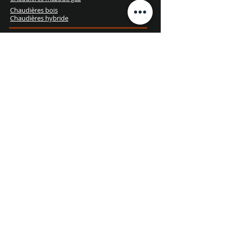
Chaudières bois
Chaudières hybride
Services
Prendre R.D.V. pour l'entretien
Dépannage d'urgence
Recevez votre devis gratuit
Contact
081 / 73 40 44
info@flammeandco.be
support@flammeandco.be
Adresse
Chaussée de Louvain, 1073
5022 Cognelée
Heures d'ouverture
Lun. - Ven.
10h00 - 18h00
Samedi
10h00 - 17h00