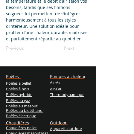
la température et le débit d’air selon vos 
besoins, tandis que ses finitions 
soignées lui permettent de s’intégrer 
harmonieusement à tous les styles 
d’intérieur. Une solution idéale pour 
profiter d’une chaleur durable, maîtrisée 
et parfaitement répartie au quotidien.
Previous
Next
Poêles
Pompes à chaleur
Air-Air
Poêles à pellet
Poêles à bois
Air-Eau
Poêles hybride
Thermodynamique
Poêles au gaz
Poêles au mazout
Poêles au bioéthanol
Poêles électrique
Chaudières
Outdoor
Chaudières pellet
Appareils outdoor
Chaudières mazout/gaz