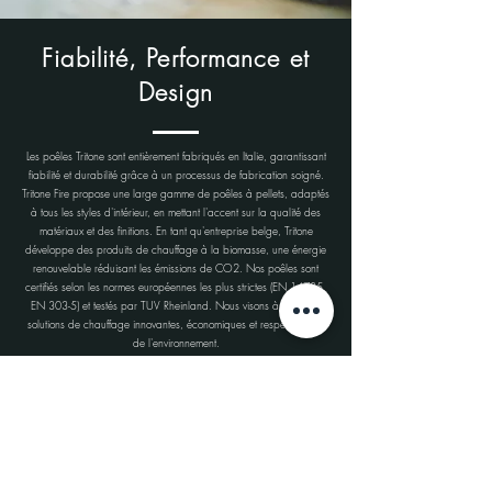
Fiabilité, Performance et
Design
Les poêles Tritone sont entièrement fabriqués en Italie, garantissant
fiabilité et durabilité grâce à un processus de fabrication soigné.
Tritone Fire propose une large gamme de poêles à pellets, adaptés
à tous les styles d'intérieur, en mettant l'accent sur la qualité des
matériaux et des finitions. En tant qu'entreprise belge, Tritone
développe des produits de chauffage à la biomasse, une énergie
renouvelable réduisant les émissions de CO2. Nos poêles sont
certifiés selon les normes européennes les plus strictes (EN 14785,
EN 303-5) et testés par TUV Rheinland. Nous visons à offrir des
solutions de chauffage innovantes, économiques et respectueuses
de l'environnement.
Caractéristiques techniques
Puissance thermique globale (max. - min.) :
9,7 - 4,5
kW