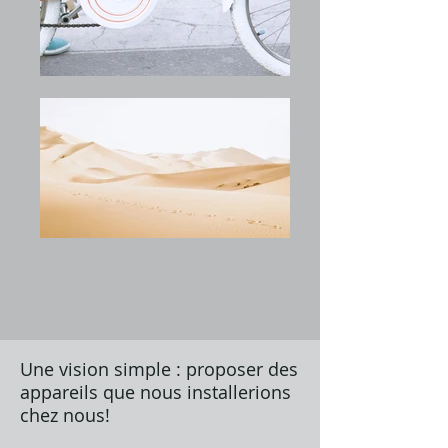
Une vision simple : proposer des
appareils que nous installerions
chez nous!