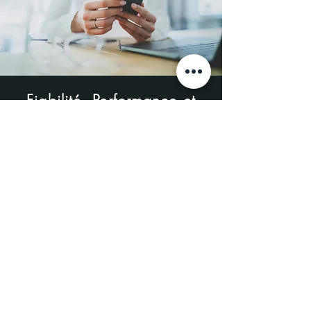
Fiabilité, Performance et
Design
Les poêles Tritone sont entièrement fabriqués en Italie, garantissant
fiabilité et durabilité grâce à un processus de fabrication soigné.
Tritone Fire propose une large gamme de poêles à pellets, adaptés
à tous les styles d'intérieur, en mettant l'accent sur la qualité des
matériaux et des finitions. En tant qu'entreprise belge, Tritone
développe des produits de chauffage à la biomasse, une énergie
renouvelable réduisant les émissions de CO2. Nos poêles sont
certifiés selon les normes européennes les plus strictes (EN 14785,
EN 303-5) et testés par TUV Rheinland. Nous visons à offrir des
solutions de chauffage innovantes, économiques et respectueuses
de l'environnement.