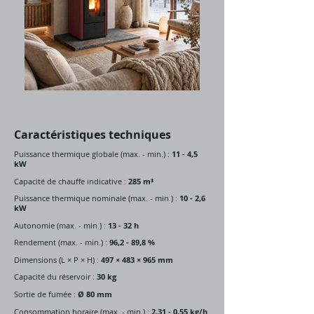
Caractéristiques techniques
Puissance thermique globale (max. - min.) :
11 - 4,5
kW
Capacité de chauffe indicative :
285 m³
Puissance thermique nominale (max. - min.) :
10 - 2,6
kW
Autonomie (max. - min.) :
13 - 32 h
Rendement (max. - min.) :
96,2 - 89,8 %
Dimensions (L × P × H) :
497 × 483 × 965 mm
Capacité du réservoir :
30 kg
Sortie de fumée :
Ø 80 mm
Consommation horaire (max. - min.) :
2,31 - 0,55 kg/h