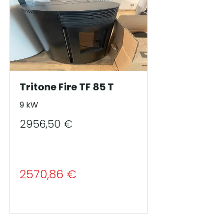
Tritone Fire TF 85 T
9 kW
2956,50 €
2570,86 €