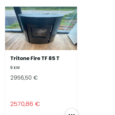
Tritone Fire TF 85 T
9 kW
2956,50 €
2570,86 €