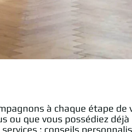
Aperçu rapide
ompagnons à chaque étape de v
us ou que vous possédiez déjà
vices : conseils personnalisés