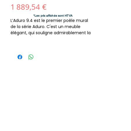
Prix
1 889,54 €
*Les prix affichés sont HTVA
L’Aduro 9.4 est le premier poêle mural
de la série Aduro. C'est un meuble
élégant, qui souligne admirablement la
beauté des flammes. L'Aduro 9 est
conçu avec la même chambre de
combustion efficace qui compose tous
les poêles de la série Aduro. Le poêle est
facile à entretenir et à utiliser - grâce
à son unique dispositif
automatique, l'Aduro-tronic.
Puissance nominale
8,0 kW
Puissances mini/maxi
3-9 kW
Surface chauffée
30-140 m2
Rendement