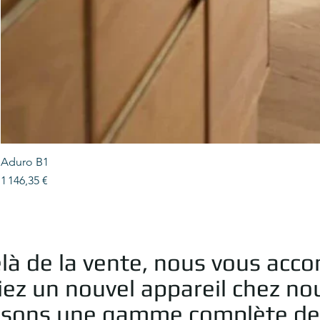
Aduro B1
Prix
1 146,35 €
là de la vente, nous vous acc
iez un nouvel appareil chez no
sons une gamme complète de ser