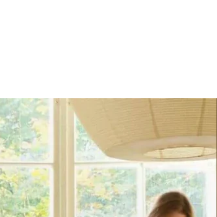
> 80 %
ETAS
70 %
La classe énergie
A (A++ - G)