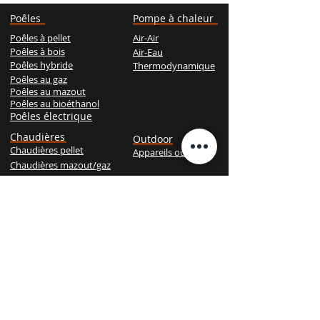
Poêles
Pompe à chaleur
Poêles à pellet
Air-Air
Poêles à bois
Air-Eau
Poêles hybride
Thermodynamique
Poêles au gaz
Poêles au mazout
Poêles au bioéthanol
Poêles électrique
Chaudières
Outdoor
Chaudières pellet
Appareils outdoor
Chaudières mazout/gaz
Chaudières bois
Chaudières hybride
Services
Prendre R.D.V. pour l'entretien
Dépannage d'urgence
Recevez votre devis gratuit