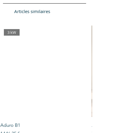
Articles similaires
3 kW
Aduro B1
Aduro H6 Lux