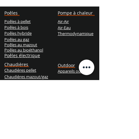
Poêles
Pompe à chaleur
Poêles à pellet
Air-Air
Poêles à bois
Air-Eau
Poêles hybride
Thermodynamique
Poêles au gaz
Poêles au mazout
Poêles au bioéthanol
Poêles électrique
Chaudières
Outdoor
Chaudières pellet
Appareils outdoor
Chaudières mazout/gaz
Chaudières bois
Chaudières hybride
Services
Prendre R.D.V. pour l'entretien
Dépannage d'urgence
Recevez votre devis gratuit