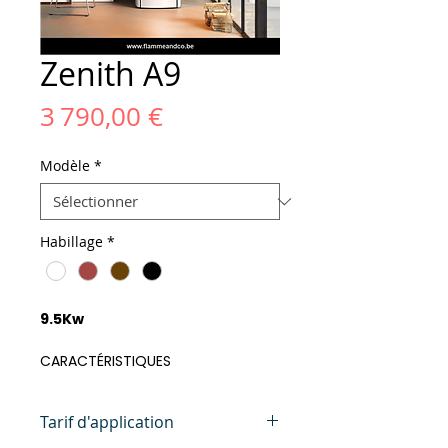
Zenith A9
Prix
3 790,00 €
Modèle
*
Habillage
*
9.5Kw
CARACTÉRISTIQUES
CONVECTION NATURELLE
TÉLÉCOMMANDE AVEC FONCTION
Tarif d'application
DE THERMOSTAT D'AMBIANCE
WI-FI DE SÈRIE