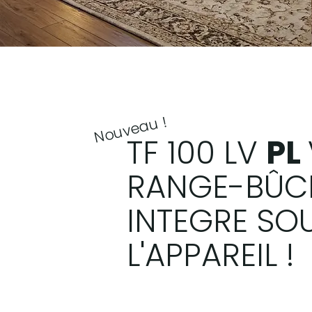
Nouveau !
TF 100 LV
PL
RANGE-BÛC
INTEGRE SO
L'APPAREIL !