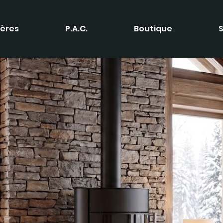
ères
P.A.C.
Boutique
S