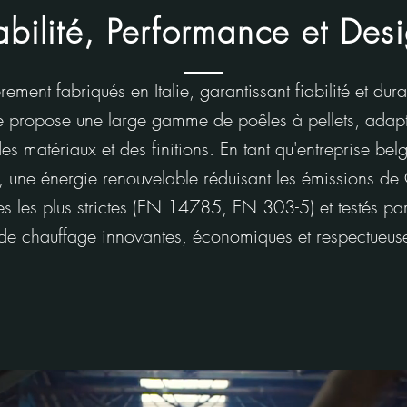
abilité, Performance et Des
èrement fabriqués en Italie, garantissant fiabilité et du
re propose une large gamme de poêles à pellets, adaptés
 des matériaux et des finitions. En tant qu'entreprise be
 une énergie renouvelable réduisant les émissions de
s les plus strictes (EN 14785, EN 303-5) et testés p
ns de chauffage innovantes, économiques et respectueus