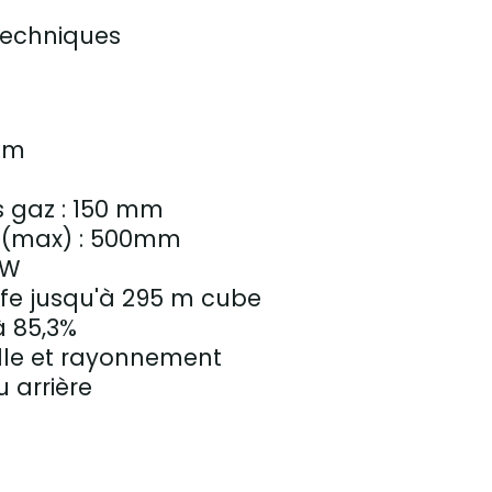
techniques
 mm
mm
s gaz : 150 mm
s (max) : 500mm
kW
fe jusqu'à 295 m cube
 85,3%
lle et rayonnement
u arrière