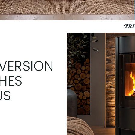
VERSION
HES
US