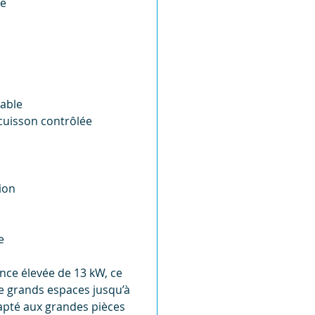
le
dable
cuisson contrôlée
ion
e
nce élevée de 13 kW, ce
de grands espaces jusqu’à
dapté aux grandes pièces