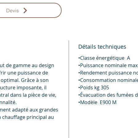
Devis
Détails techniques
•Classe énergétique A
haut de gamme au design
•Puissance nominale max
ffrir une puissance de
•Rendement puissance no
 optimal. Grâce à son
•Consommation nominale
ructure imposante, il
•Poids kg 305
al dans la pièce de vie,
•Évacuation des fumées d
nnalité.
•Modèle E900 M
èrement adapté aux grandes
n chauffage principal au