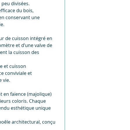
 peu divisées.
ficace du bois,
 en conservant une
e.
ur de cuisson intégré en
omètre et d’une valve de
ent la cuisson des
e et cuisson
e conviviale et
 vie.
t en faïence (majolique)
ieurs coloris. Chaque
 rendu esthétique unique
poêle architectural, conçu