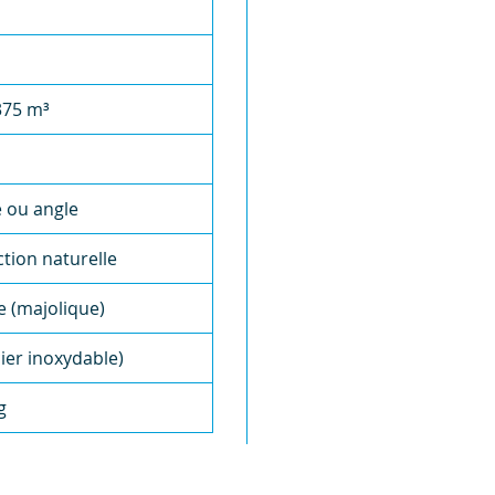
375 m³
 ou angle
tion naturelle
e (majolique)
cier inoxydable)
g