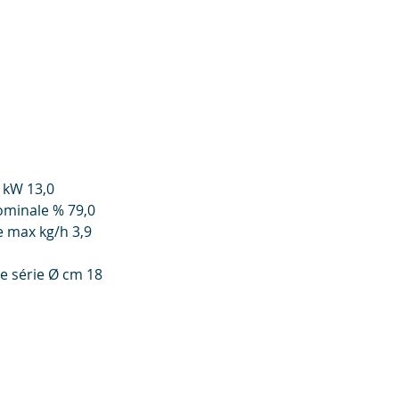
 kW 13,0
minale % 79,0
 max kg/h 3,9
e série Ø cm 18