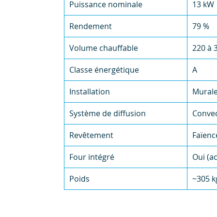
Puissance nominale
13 kW
Rendement
79 %
Volume chauffable
220 à 
Classe énergétique
A
Installation
Murale
Système de diffusion
Convec
Revêtement
Faïenc
Four intégré
Oui (a
Poids
~305 k