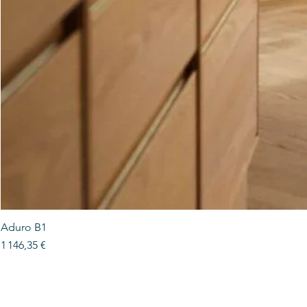
Aduro B1
Prix
1 146,35 €