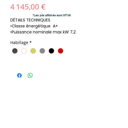
Prix
4 145,00 €
*Les prix affichés sont HTVA
DÉTAILS TECHNIQUES
•Classe énergétique A+
•Puissance nominale max kW 7,2
•Rendement puissance nominale % 85,1
Habillage
*
•Consommation nominale max kg/h 1,9
•Poids kg 141
•Poids du poêle avec HSS kg 171
•Évacuation des fumées de série Ø cm
15
•Modèle E924