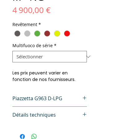
Prix
4 900,00 €
Revêtement
*
Multifuoco de série
*
Les prix peuvent varier en
fonction de nos fournisseurs.
Piazzetta G963 D-LPG
🔥 Poêle à gaz Piazzetta G963 D
Détails techniques
LPG
Le
Piazzetta G963 D LPG
est un
Version à convection naturelle
poêle à gaz haut de gamme au