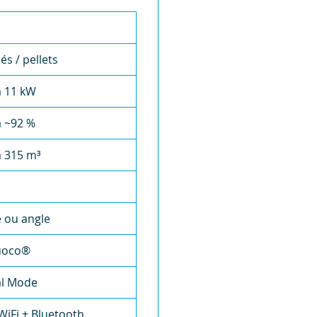
és / pellets
à 11 kW
à ~92 %
à 315 m³
 ou angle
fuoco®
al Mode
WiFi + Bluetooth