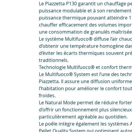
Le Piazzetta P130 garantit un chauffage p
puissance modulable et à son rendement 
puissance thermique pouvant atteindre 11
chauffer efficacement des volumes impor
une consommation de granulés maîtrisée
Le système Multifuoco® diffuse l’air chaud
d’obtenir une température homogène dans
d’éviter les écarts thermiques souvent pr
traditionnels.
Technologie Multifuoco® et confort ther
Le Multifuoco® System est l’une des techn
Piazzetta. Il assure une diffusion uniform
l’habitation pour améliorer le confort tou
froides.
Le Natural Mode permet de réduire forteme
d’offrir un fonctionnement plus silencieu
particulièrement agréable au quotidien.
Le poêle intègre également les systèmes 
Pellet Quality System qui optimisent aut