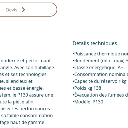
Devis
Détails techniques
•Puissance thermique nom
s moderne et performant
•Rendement (min - max) %
angle. Avec son habillage
•Classe énergétique A+
es et ses technologies
•Consommation nominale (
e, silencieux et
•Capacité du réservoir kg
s et basse énergie.
•Poids kg 138
stem, le P130 assure une
•Évacuation des fumées d
te la pièce afin
•Modèle P130
imiser les performances
t sa faible consommation
uffage haut de gamme