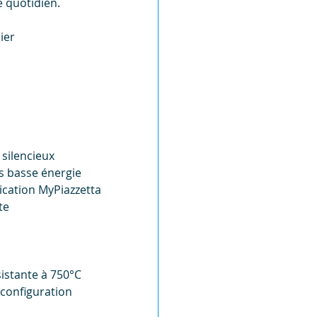
 quotidien.
ier
silencieux
s basse énergie
ication MyPiazzetta
te
sistante à 750°C
 configuration